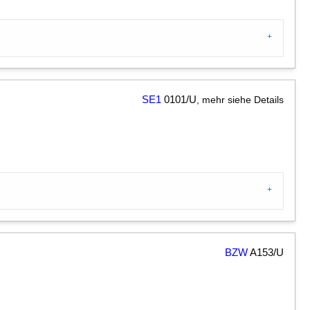
SE1
0101/U
, mehr siehe Details
BZW
A153/U