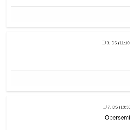
3. DS (11:1
7. DS (18:
Obersemin