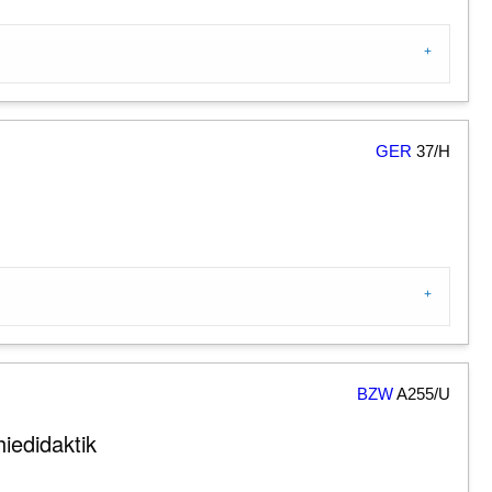
GER
37/H
BZW
A255/U
iedidaktik