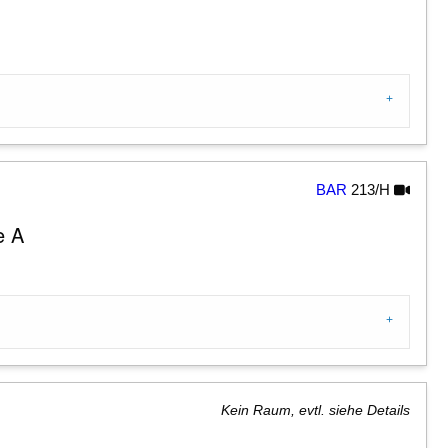
BAR
213/H
e A
Kein Raum, evtl. siehe Details