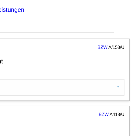
eistungen
BZW
A/153/U
ht
BZW
A418/U