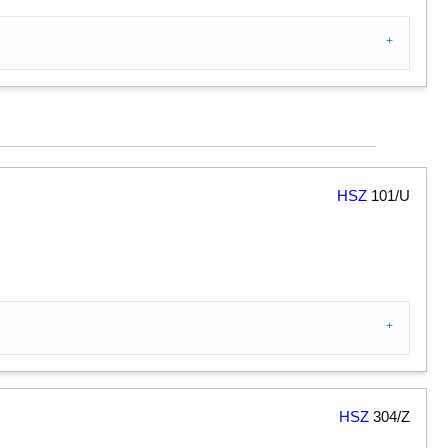
HSZ
101/U
HSZ
304/Z