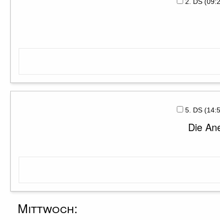
2. DS (09
5. DS (14
Die An
Mittwoch: