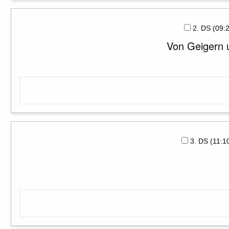
2. DS (09
Von Geigern 
3. DS (11: